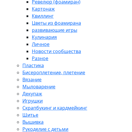
Ревелюр (фоамиран)
Картонаж
Квиллинг
Цветы из фоамирана
развивающие игры
Кулинария
Личное
Новости сообщества
Разное
Пластика
Бисероплетение, плетение
Вязание
Мыловарение
Декупаж
Игрушки
Скрапбукинг и кардмейкинг
Шитье
Вышивка
Рукоделие с детьми