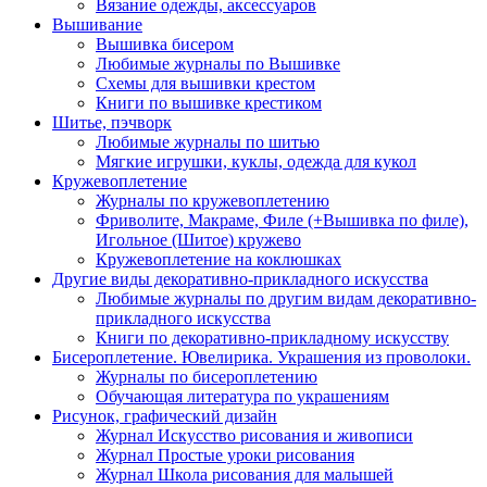
Вязание одежды, аксессуаров
Вышивание
Вышивка бисером
Любимые журналы по Вышивке
Схемы для вышивки крестом
Книги по вышивке крестиком
Шитье, пэчворк
Любимые журналы по шитью
Мягкие игрушки, куклы, одежда для кукол
Кружевоплетение
Журналы по кружевоплетению
Фриволите, Макраме, Филе (+Вышивка по филе),
Игольное (Шитое) кружево
Кружевоплетение на коклюшках
Другие виды декоративно-прикладного искусства
Любимые журналы по другим видам декоративно-
прикладного искусства
Книги по декоративно-прикладному искусству
Бисероплетение. Ювелирика. Украшения из проволоки.
Журналы по бисероплетению
Обучающая литература по украшениям
Рисунок, графический дизайн
Журнал Искусство рисования и живописи
Журнал Простые уроки рисования
Журнал Школа рисования для малышей