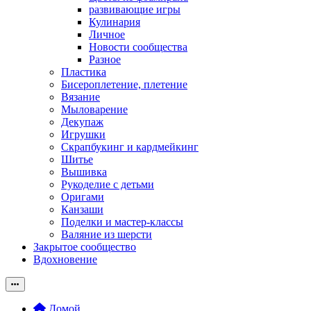
развивающие игры
Кулинария
Личное
Новости сообщества
Разное
Пластика
Бисероплетение, плетение
Вязание
Мыловарение
Декупаж
Игрушки
Скрапбукинг и кардмейкинг
Шитье
Вышивка
Рукоделие с детьми
Оригами
Канзаши
Поделки и мастер-классы
Валяние из шерсти
Закрытое сообщество
Вдохновение
Домой