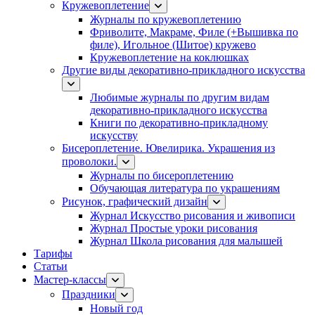
Кружевоплетение
Журналы по кружевоплетению
Фриволите, Макраме, Филе (+Вышивка по
филе), Игольное (Шитое) кружево
Кружевоплетение на коклюшках
Другие виды декоративно-прикладного искусства
Любимые журналы по другим видам
декоративно-прикладного искусства
Книги по декоративно-прикладному
искусству
Бисероплетение. Ювелирика. Украшения из
проволоки.
Журналы по бисероплетению
Обучающая литература по украшениям
Рисунок, графический дизайн
Журнал Искусство рисования и живописи
Журнал Простые уроки рисования
Журнал Школа рисования для малышей
Тарифы
Статьи
Мастер-классы
Праздники
Новый год