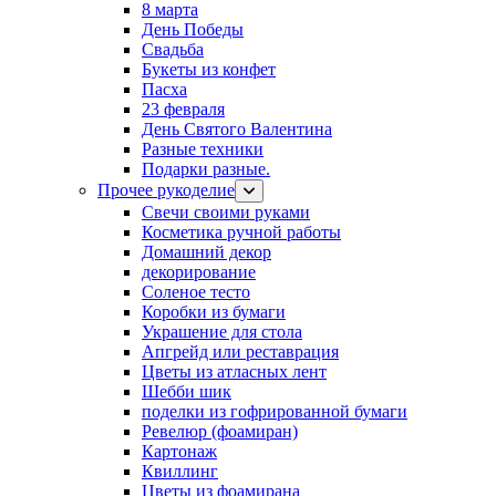
8 марта
День Победы
Свадьба
Букеты из конфет
Пасха
23 февраля
День Святого Валентина
Разные техники
Подарки разные.
Прочее рукоделие
Свечи своими руками
Косметика ручной работы
Домашний декор
декорирование
Соленое тесто
Коробки из бумаги
Украшение для стола
Апгрейд или реставрация
Цветы из атласных лент
Шебби шик
поделки из гофрированной бумаги
Ревелюр (фоамиран)
Картонаж
Квиллинг
Цветы из фоамирана