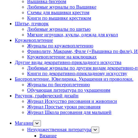
Вышивка бисером
Любимые журналы по Вышивке
Схемы для вышивки крестом
Книги по вышивке крестиком
Шитье, пэчворк
Любимые журналы по шитью
Мягкие игрушки, куклы, одежда для кукол
Кружевоплетение
Журналы по кружевоплетению
Фриволите, Макраме, Филе (+Вышивка по филе), И
Кружевоплетение на коклюшках
Другие виды декоративно-прикладного искусства
Любимые журналы по другим видам декоративно-п
Книги по декоративно-прикладному искусству
Бисероплетение. Ювелирика. Украшения из проволоки.
Журналы по бисероплетению
Обучающая литература по украшениям
Рисунок, графический дизайн
Журнал Искусство рисования и живописи
Журнал Простые уроки рисования
Журнал Школа рисования для малышей
Магазин
Нехудожественная литература
Вязание