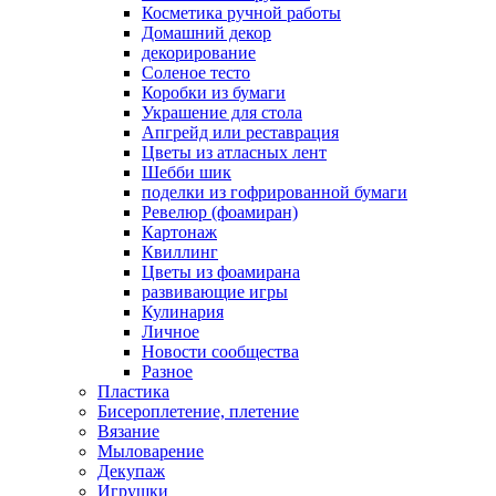
Косметика ручной работы
Домашний декор
декорирование
Соленое тесто
Коробки из бумаги
Украшение для стола
Апгрейд или реставрация
Цветы из атласных лент
Шебби шик
поделки из гофрированной бумаги
Ревелюр (фоамиран)
Картонаж
Квиллинг
Цветы из фоамирана
развивающие игры
Кулинария
Личное
Новости сообщества
Разное
Пластика
Бисероплетение, плетение
Вязание
Мыловарение
Декупаж
Игрушки