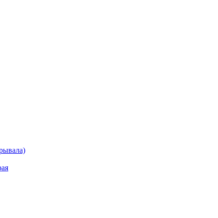
рывала)
рая