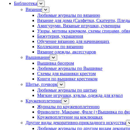
Библиотека
Вязание
Любимые журналы по вязанию
Вязание для дома (Салфетки, Скатерти, Плед
Амигуруми. Вязаные игрушки, сувениры
Узоры, мотивы крючком, схемы спицами, обвя
Бижутерия, украшения
Обучение вязанию для начинающих
Коллекции по вязанию
Вязание одежды, аксессуаров
Вышивание
Вышивка бисером
Любимые журналы по Вышивке
Схемы для вышивки крестом
Книги по вышивке крестиком
Шитье, пэчворк
Любимые журналы по шитью
Мягкие игрушки, куклы, одежда для кукол
Кружевоплетение
Журналы по кружевоплетению
Фриволите, Макраме, Филе (+Вышивка по фил
Кружевоплетение на коклюшках
Другие виды декоративно-прикладного искусства
Любимые журналы по другим видам декорати