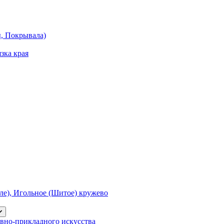
ы, Покрывала)
зка края
е), Игольное (Шитое) кружево
вно-прикладного искусства