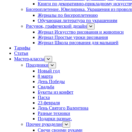
Книги по декоративно-прикладному искусств
Бисероплетение. Ювелирика. Украшения из провол
Журналы по бисероплетению
Обучающая литература по украшениям
Рисунок, графический дизайн
Журнал Искусство рисования и живописи
Журнал Простые уроки рисования
Журнал Школа рисования для малышей
Тарифы
Статьи
Мастер-классы
Праздники
Новый год
8 марта
День Победы
Свадьба
Букеты из конфет
Пасха
23 февраля
День Святого Валентина
Разные техники
Подарки разные.
Прочее рукоделие
Свечи своими руками