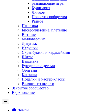
развивающие игры
Кулинария
Личное
Новости сообщества
Разное
Пластика
Бисероплетение, плетение
Вязание
Мыловарение
Декупаж
Игрушки
Скрапбукинг и кардмейкинг
Шитье
Вышивка
Рукоделие с детьми
Оригами
Канзаши
Поделки и мастер-классы
Валяние из шерсти
Закрытое сообщество
Вдохновение
Домой