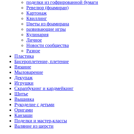
поделки из гофрированной бумаги
Ревелюр (фоамиран)
Картонаж
Квиллинг
Цветы из фоамирана
развивающие игры
Кулинария
Личное
Новости сообщества
Разное
Пластика
Бисероплетение, плетение
Вязание
Мыловарение
Декупаж
Игрушки
Скрапбукинг и кардмейкинг
Шитье
Вышивка
Рукоделие с детьми
Оригами
Канзаши
Поделки и мастер-классы
Валяние из шерсти