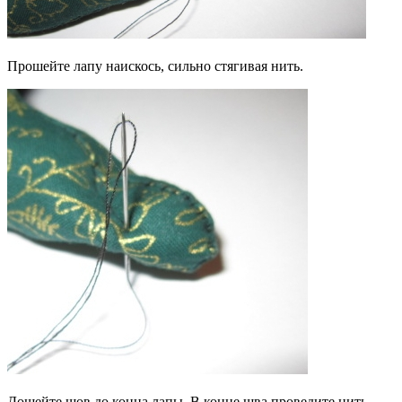
Прошейте лапу наискось, сильно стягивая нить.
Дошейте шов до конца лапы. В конце шва проведите нить