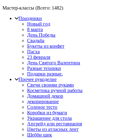
Мастер-классы (Всего:
1482
)
Праздники
Новый год
8 марта
День Победы
Свадьба
Букеты из конфет
Пасха
23 февраля
День Святого Валентина
Разные техники
Подарки разные.
Прочее рукоделие
Свечи своими руками
Косметика ручной работы
Домашний декор
декорирование
Соленое тесто
Коробки из бумаги
Украшение для стола
Апгрейд или реставрация
Цветы из атласных лент
Шебби шик