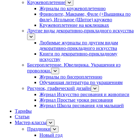
Кружевоплетение
Журналы по кружевоплетению
Фриволите, Макраме, Филе (+Вышивка по
филе), Игольное (Шитое) кружево
Кружевоплетение на коклюшках
Другие виды декоративно-прикладного искусства
Любимые журналы по другим видам
декоративно-прикладного искусства
Книги по декоративно-прикладному
искусству
Бисероплетение. Ювелирика. Украшения из
проволоки.
Журналы по бисероплетению
Обучающая литература по украшениям
Рисунок, графический дизайн
Журнал Искусство рисования и живописи
Журнал Простые уроки рисования
Журнал Школа рисования для малышей
Тарифы
Статьи
Мастер-классы
Праздники
Новый год