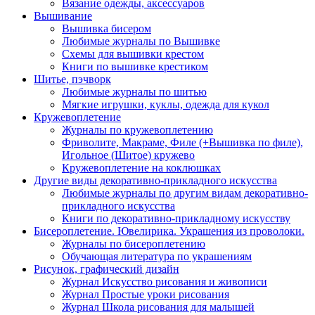
Вязание одежды, аксессуаров
Вышивание
Вышивка бисером
Любимые журналы по Вышивке
Схемы для вышивки крестом
Книги по вышивке крестиком
Шитье, пэчворк
Любимые журналы по шитью
Мягкие игрушки, куклы, одежда для кукол
Кружевоплетение
Журналы по кружевоплетению
Фриволите, Макраме, Филе (+Вышивка по филе),
Игольное (Шитое) кружево
Кружевоплетение на коклюшках
Другие виды декоративно-прикладного искусства
Любимые журналы по другим видам декоративно-
прикладного искусства
Книги по декоративно-прикладному искусству
Бисероплетение. Ювелирика. Украшения из проволоки.
Журналы по бисероплетению
Обучающая литература по украшениям
Рисунок, графический дизайн
Журнал Искусство рисования и живописи
Журнал Простые уроки рисования
Журнал Школа рисования для малышей