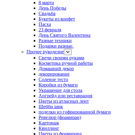
8 марта
День Победы
Свадьба
Букеты из конфет
Пасха
23 февраля
День Святого Валентина
Разные техники
Подарки разные.
Прочее рукоделие
Свечи своими руками
Косметика ручной работы
Домашний декор
декорирование
Соленое тесто
Коробки из бумаги
Украшение для стола
Апгрейд или реставрация
Цветы из атласных лент
Шебби шик
поделки из гофрированной бумаги
Ревелюр (фоамиран)
Картонаж
Квиллинг
Цветы из фоамирана