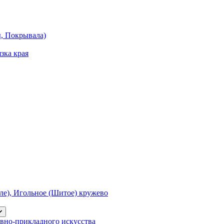
ы, Покрывала)
зка края
е), Игольное (Шитое) кружево
вно-прикладного искусства