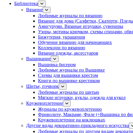
Библиотека
Вязание
Любимые журналы по вязанию
Вязание для дома (Салфетки, Скатерти, Плед
Амигуруми. Вязаные игрушки, сувениры
Узоры, мотивы крючком, схемы спицами, обвя
Бижутерия, украшения
Обучение вязанию для начинающих
Коллекции по вязанию
Вязание одежды, аксессуаров
Вышивание
Вышивка бисером
Любимые журналы по Вышивке
Схемы для вышивки крестом
Книги по вышивке крестиком
Шитье, пэчворк
Любимые журналы по шитью
Мягкие игрушки, куклы, одежда для кукол
Кружевоплетение
Журналы по кружевоплетению
Фриволите, Макраме, Филе (+Вышивка по фил
Кружевоплетение на коклюшках
Другие виды декоративно-прикладного искусства
Любимые журналы по другим видам декорати