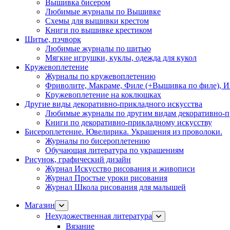
Вышивка бисером
Любимые журналы по Вышивке
Схемы для вышивки крестом
Книги по вышивке крестиком
Шитье, пэчворк
Любимые журналы по шитью
Мягкие игрушки, куклы, одежда для кукол
Кружевоплетение
Журналы по кружевоплетению
Фриволите, Макраме, Филе (+Вышивка по филе), И
Кружевоплетение на коклюшках
Другие виды декоративно-прикладного искусства
Любимые журналы по другим видам декоративно-п
Книги по декоративно-прикладному искусству
Бисероплетение. Ювелирика. Украшения из проволоки.
Журналы по бисероплетению
Обучающая литература по украшениям
Рисунок, графический дизайн
Журнал Искусство рисования и живописи
Журнал Простые уроки рисования
Журнал Школа рисования для малышей
Магазин
Нехудожественная литература
Вязание