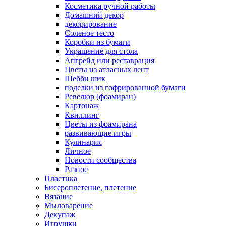
Косметика ручной работы
Домашний декор
декорирование
Соленое тесто
Коробки из бумаги
Украшение для стола
Апгрейд или реставрация
Цветы из атласных лент
Шебби шик
поделки из гофрированной бумаги
Ревелюр (фоамиран)
Картонаж
Квиллинг
Цветы из фоамирана
развивающие игры
Кулинария
Личное
Новости сообщества
Разное
Пластика
Бисероплетение, плетение
Вязание
Мыловарение
Декупаж
Игрушки