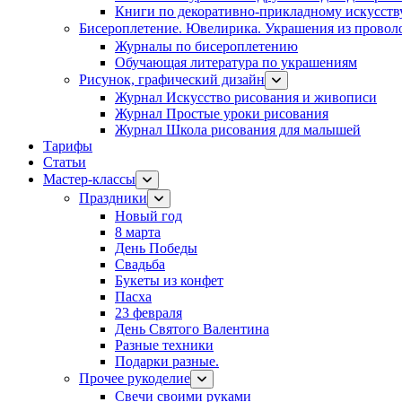
Книги по декоративно-прикладному искусств
Бисероплетение. Ювелирика. Украшения из провол
Журналы по бисероплетению
Обучающая литература по украшениям
Рисунок, графический дизайн
Журнал Искусство рисования и живописи
Журнал Простые уроки рисования
Журнал Школа рисования для малышей
Тарифы
Статьи
Мастер-классы
Праздники
Новый год
8 марта
День Победы
Свадьба
Букеты из конфет
Пасха
23 февраля
День Святого Валентина
Разные техники
Подарки разные.
Прочее рукоделие
Свечи своими руками