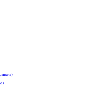
рывала)
рая