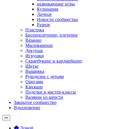
развивающие игры
Кулинария
Личное
Новости сообщества
Разное
Пластика
Бисероплетение, плетение
Вязание
Мыловарение
Декупаж
Игрушки
Скрапбукинг и кардмейкинг
Шитье
Вышивка
Рукоделие с детьми
Оригами
Канзаши
Поделки и мастер-классы
Валяние из шерсти
Закрытое сообщество
Вдохновение
Домой