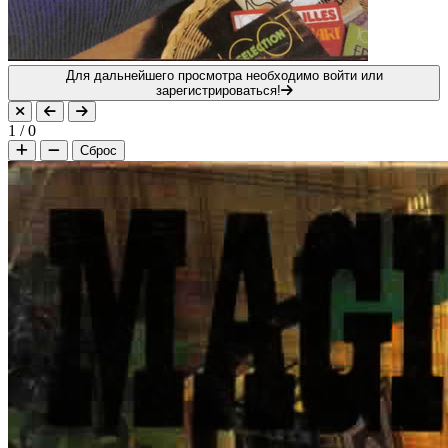
Для дальнейшего просмотра необходимо войти или
зарегистрироваться!
1
/
0
Сброс