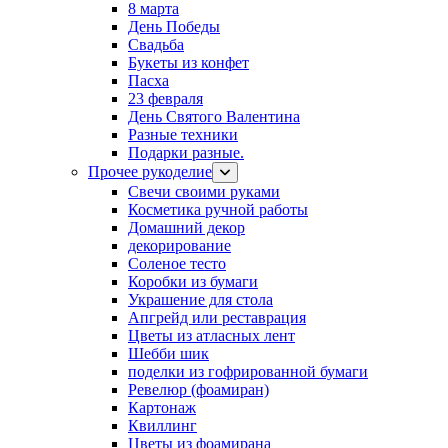
8 марта
День Победы
Свадьба
Букеты из конфет
Пасха
23 февраля
День Святого Валентина
Разные техники
Подарки разные.
Прочее рукоделие
Свечи своими руками
Косметика ручной работы
Домашний декор
декорирование
Соленое тесто
Коробки из бумаги
Украшение для стола
Апгрейд или реставрация
Цветы из атласных лент
Шебби шик
поделки из гофрированной бумаги
Ревелюр (фоамиран)
Картонаж
Квиллинг
Цветы из фоамирана