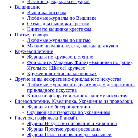
Вязание одежды, аксессуаров
Вышивание
Вышивка бисером
Любимые журналы по Вышивке
Схемы для вышивки крестом
Книги по вышивке крестиком
Шитье, пэчворк
Любимые журналы по шитью
Мягкие игрушки, куклы, одежда для кукол
Кружевоплетение
Журналы по кружевоплетению
Фриволите, Макраме, Филе (+Вышивка по филе),
Игольное (Шитое) кружево
Кружевоплетение на коклюшках
Другие виды декоративно-прикладного искусства
Любимые журналы по другим видам декоративно-
прикладного искусства
Книги по декоративно-прикладному искусству
Бисероплетение. Ювелирика. Украшения из проволоки.
Журналы по бисероплетению
Обучающая литература по украшениям
Рисунок, графический дизайн
Журнал Искусство рисования и живописи
Журнал Простые уроки рисования
Журнал Школа рисования для малышей