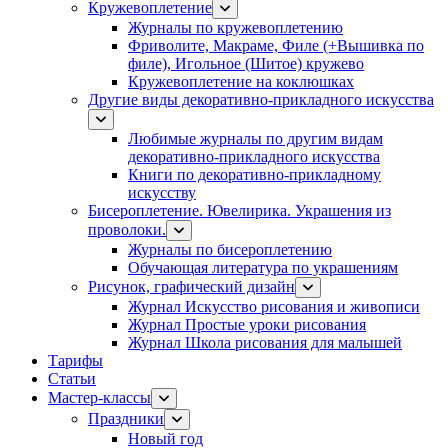
Кружевоплетение
Журналы по кружевоплетению
Фриволите, Макраме, Филе (+Вышивка по
филе), Игольное (Шитое) кружево
Кружевоплетение на коклюшках
Другие виды декоративно-прикладного искусства
Любимые журналы по другим видам
декоративно-прикладного искусства
Книги по декоративно-прикладному
искусству
Бисероплетение. Ювелирика. Украшения из
проволоки.
Журналы по бисероплетению
Обучающая литература по украшениям
Рисунок, графический дизайн
Журнал Искусство рисования и живописи
Журнал Простые уроки рисования
Журнал Школа рисования для малышей
Тарифы
Статьи
Мастер-классы
Праздники
Новый год