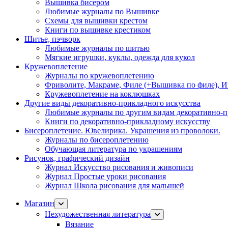
Вышивка бисером
Любимые журналы по Вышивке
Схемы для вышивки крестом
Книги по вышивке крестиком
Шитье, пэчворк
Любимые журналы по шитью
Мягкие игрушки, куклы, одежда для кукол
Кружевоплетение
Журналы по кружевоплетению
Фриволите, Макраме, Филе (+Вышивка по филе), И
Кружевоплетение на коклюшках
Другие виды декоративно-прикладного искусства
Любимые журналы по другим видам декоративно-п
Книги по декоративно-прикладному искусству
Бисероплетение. Ювелирика. Украшения из проволоки.
Журналы по бисероплетению
Обучающая литература по украшениям
Рисунок, графический дизайн
Журнал Искусство рисования и живописи
Журнал Простые уроки рисования
Журнал Школа рисования для малышей
Магазин
Нехудожественная литература
Вязание