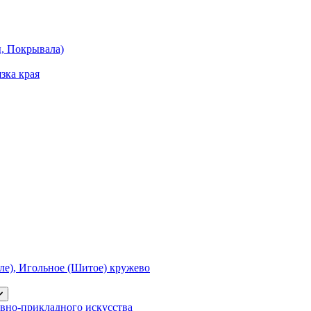
ы, Покрывала)
зка края
е), Игольное (Шитое) кружево
вно-прикладного искусства