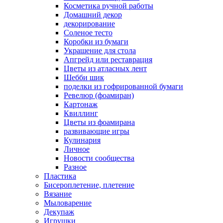
Косметика ручной работы
Домашний декор
декорирование
Соленое тесто
Коробки из бумаги
Украшение для стола
Апгрейд или реставрация
Цветы из атласных лент
Шебби шик
поделки из гофрированной бумаги
Ревелюр (фоамиран)
Картонаж
Квиллинг
Цветы из фоамирана
развивающие игры
Кулинария
Личное
Новости сообщества
Разное
Пластика
Бисероплетение, плетение
Вязание
Мыловарение
Декупаж
Игрушки