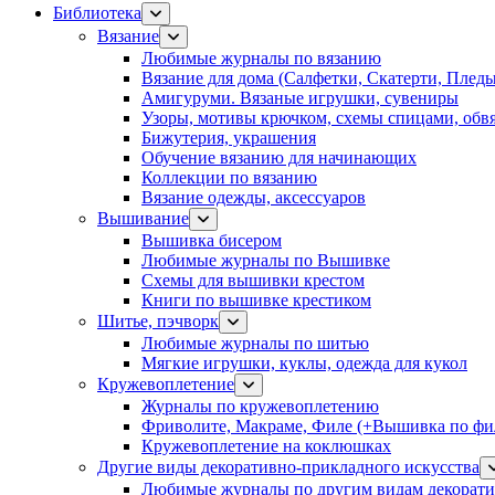
Библиотека
Вязание
Любимые журналы по вязанию
Вязание для дома (Салфетки, Скатерти, Плед
Амигуруми. Вязаные игрушки, сувениры
Узоры, мотивы крючком, схемы спицами, обвя
Бижутерия, украшения
Обучение вязанию для начинающих
Коллекции по вязанию
Вязание одежды, аксессуаров
Вышивание
Вышивка бисером
Любимые журналы по Вышивке
Схемы для вышивки крестом
Книги по вышивке крестиком
Шитье, пэчворк
Любимые журналы по шитью
Мягкие игрушки, куклы, одежда для кукол
Кружевоплетение
Журналы по кружевоплетению
Фриволите, Макраме, Филе (+Вышивка по фил
Кружевоплетение на коклюшках
Другие виды декоративно-прикладного искусства
Любимые журналы по другим видам декорати