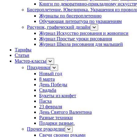
Книги по декоративно-прикладному искусств
Бисероплетение. Ювелирика. Украшения из провол
Журналы по бисероплетению
Обучающая литература по украшениям
Рисунок, графический дизайн
Журнал Искусство рисования и живописи
Журнал Простые уроки рисования
Журнал Школа рисования для малышей
Тарифы
Статьи
Мастер-классы
Праздники
Новый год
8 марта
День Победы
Свадьба
Букеты из конфет
Пасха
23 февраля
День Святого Валентина
Разные техники
Подарки разные.
Прочее рукоделие
Свечи своими руками