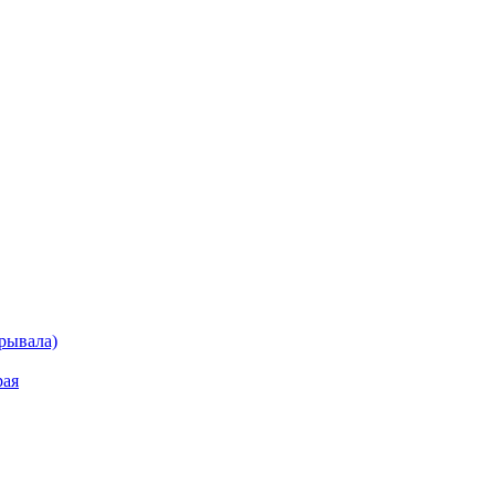
рывала)
рая