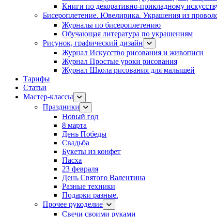
Книги по декоративно-прикладному искусств
Бисероплетение. Ювелирика. Украшения из провол
Журналы по бисероплетению
Обучающая литература по украшениям
Рисунок, графический дизайн
Журнал Искусство рисования и живописи
Журнал Простые уроки рисования
Журнал Школа рисования для малышей
Тарифы
Статьи
Мастер-классы
Праздники
Новый год
8 марта
День Победы
Свадьба
Букеты из конфет
Пасха
23 февраля
День Святого Валентина
Разные техники
Подарки разные.
Прочее рукоделие
Свечи своими руками