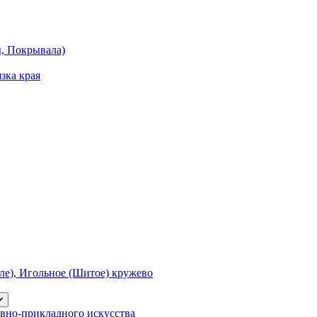
ы, Покрывала)
зка края
е), Игольное (Шитое) кружево
вно-прикладного искусства