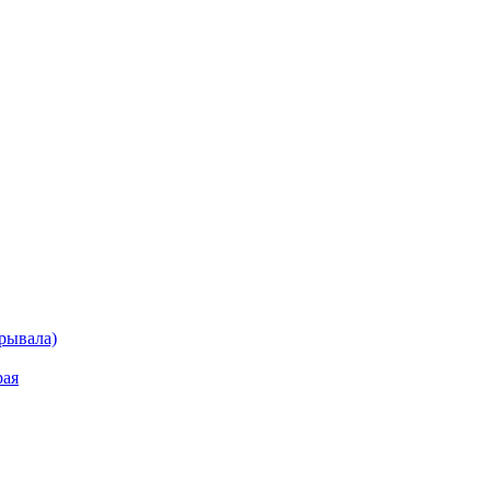
рывала)
рая