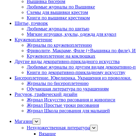
Вышивка бисером
Любимые журналы по Вышивке
Схемы для вышивки крестом
Книги по вышивке крестиком
Шитье, пэчворк
Любимые журналы по шитью
Мягкие игрушки, куклы, одежда для кукол
Кружевоплетение
Журналы по кружевоплетению
Фриволите, Макраме, Филе (+Вышивка по филе), И
Кружевоплетение на коклюшках
Другие виды декоративно-прикладного искусства
Любимые журналы по другим видам декоративно-п
Книги по декоративно-прикладному искусству
Бисероплетение. Ювелирика. Украшения из проволоки.
Журналы по бисероплетению
Обучающая литература по украшениям
Рисунок, графический дизайн
Журнал Искусство рисования и живописи
Журнал Простые уроки рисования
Журнал Школа рисования для малышей
Магазин
Нехудожественная литература
Вязание