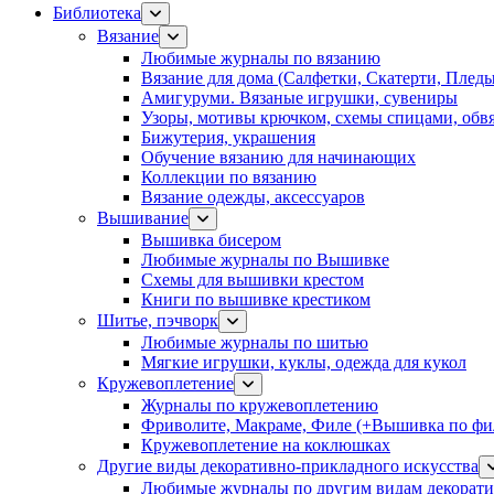
Библиотека
Вязание
Любимые журналы по вязанию
Вязание для дома (Салфетки, Скатерти, Плед
Амигуруми. Вязаные игрушки, сувениры
Узоры, мотивы крючком, схемы спицами, обвя
Бижутерия, украшения
Обучение вязанию для начинающих
Коллекции по вязанию
Вязание одежды, аксессуаров
Вышивание
Вышивка бисером
Любимые журналы по Вышивке
Схемы для вышивки крестом
Книги по вышивке крестиком
Шитье, пэчворк
Любимые журналы по шитью
Мягкие игрушки, куклы, одежда для кукол
Кружевоплетение
Журналы по кружевоплетению
Фриволите, Макраме, Филе (+Вышивка по фил
Кружевоплетение на коклюшках
Другие виды декоративно-прикладного искусства
Любимые журналы по другим видам декорати