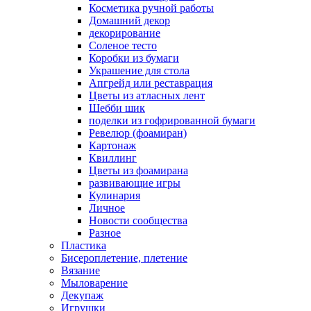
Косметика ручной работы
Домашний декор
декорирование
Соленое тесто
Коробки из бумаги
Украшение для стола
Апгрейд или реставрация
Цветы из атласных лент
Шебби шик
поделки из гофрированной бумаги
Ревелюр (фоамиран)
Картонаж
Квиллинг
Цветы из фоамирана
развивающие игры
Кулинария
Личное
Новости сообщества
Разное
Пластика
Бисероплетение, плетение
Вязание
Мыловарение
Декупаж
Игрушки